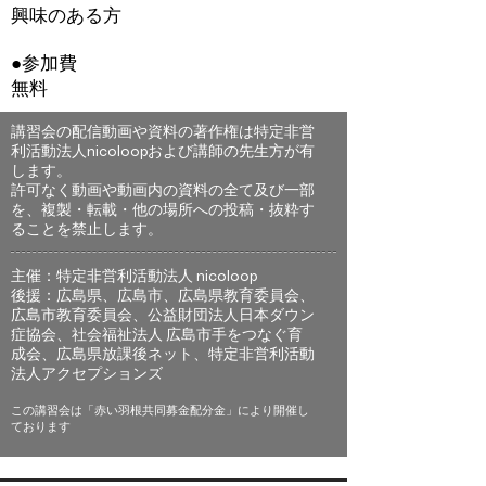
興味のある方
●参加費
​無料
講習会の配信動画や資料の著作権は特定非営
利活動法人nicoloopおよび講師の先生方が有
します。​
​許可なく動画や動画内の資料の全て及び一部
を、複製・転載・他の場所への投稿・抜粋す
ることを禁止します。
主催：特定非営利活動法人 nicoloop
後援：広島県、広島市、広島県教育委員会、
広島市教育委員会、公益財団法人日本ダウン
症協会、社会福祉法人 広島市手をつなぐ育
成会、広島県放課後ネット、特定非営利活動
法人アクセプションズ
​この講習会は「赤い羽根共同募金配分金」により開催し
ております