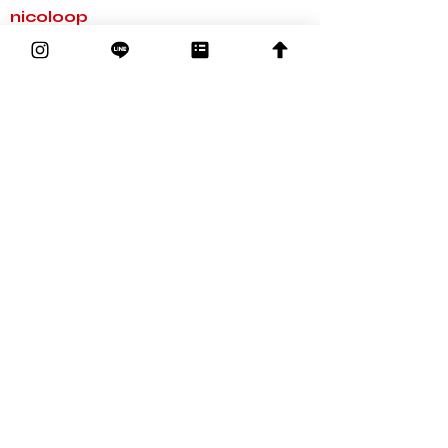
nicoloop
About us
賛助会員および寄付の募集
個人情報保護方針
会員規約
団体経歴および活動報告
​事業一覧
nicoっとPR
nicoっと＋１
nicoっとレッスン
nicoっとボランティア
nicoっとシブloop
​nicoっとエンジョイ
オンライン相談窓口
​冊子発行
​お問い合わせ
お問い合せフォーム
賛助会員の申込
寄付の申込