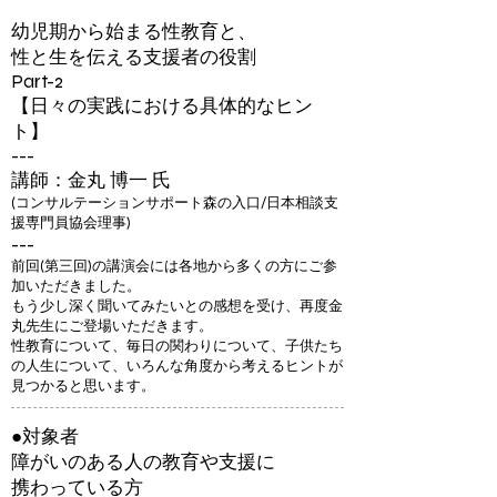
幼児期から始まる性教育と、
性と生を伝える支援者の役割
Part-2
​【日々の実践における具体的なヒン
ト】
---
講師：金丸 博一 氏
(コンサルテーションサポート森の入口/日本相談支
援専門員協会理事)
​---
前回(第三回)の講演会には各地から多くの方にご参
加いただきました。
もう少し深く聞いてみたいとの感想を受け、再度金
丸先生にご登場いただきます。
性教育について、毎日の関わりについて、子供たち
の人生について、いろんな角度から考えるヒントが
見つかると思います。
●対象者
障がいのある人の教育や支援に
携わっている方