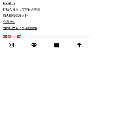
About us
賛助会員および寄付の募集
個人情報保護方針
会員規約
団体経歴および活動報告
​事業一覧
nicoっとPR
nicoっと＋１
nicoっとレッスン
nicoっとボランティア
nicoっとシブloop
​nicoっとエンジョイ
オンライン相談窓口
​冊子発行
​お問い合わせ
お問い合せフォーム
賛助会員の申込
寄付の申込
Instagram